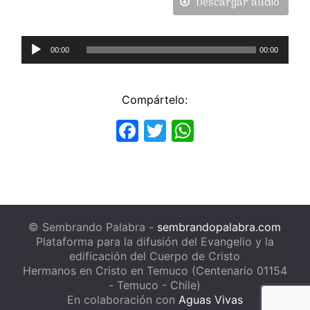
Descargar audio
Reproductor
00:00
00:00
de
Audio
Compártelo:
Facebook
Twitter
WhatsApp
© Sembrando Palabra -
sembrandopalabra.com
Plataforma para la difusión del Evangelio y la
edificación del Cuerpo de Cristo
Hermanos en Cristo en Temuco (Centenario 01154
- Temuco - Chile)
En colaboración con
Aguas Vivas