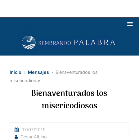
Inicio
›
Mensajes
› Bienaventurados los
misericodiosos
Bienaventurados los
misericodiosos
07/07/2019
César Albino