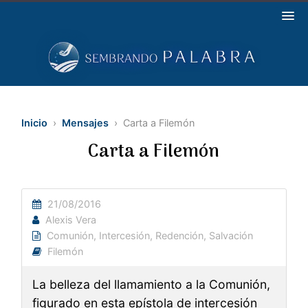
Inicio
›
Mensajes
› Carta a Filemón
Carta a Filemón
21/08/2016
Alexis Vera
Comunión
,
Intercesión
,
Redención
,
Salvación
Filemón
La belleza del llamamiento a la Comunión,
figurado en esta epístola de intercesión