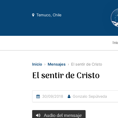
Temuco, Chile
Ini
Inicio
›
Mensajes
› El sentir de Cristo
El sentir de Cristo
30/09/2018
Gonzalo Sepúlveda
Audio del mensaje