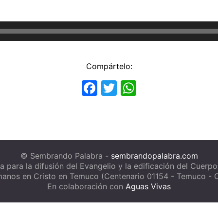
Compártelo:
Facebook
Twitter
WhatsApp
© Sembrando Palabra -
sembrandopalabra.com
a para la difusión del Evangelio y la edificación del Cuerpo
anos en Cristo en Temuco (Centenario 01154 - Temuco - C
En colaboración con
Aguas Vivas