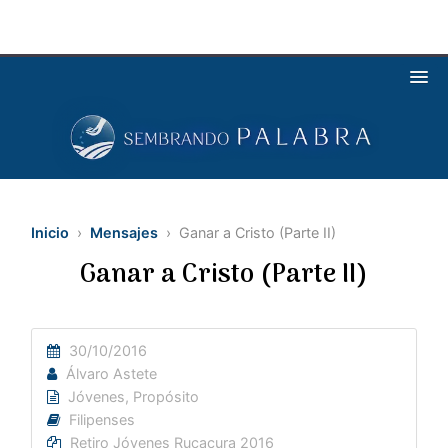
Inicio
›
Mensajes
› Ganar a Cristo (Parte II)
Ganar a Cristo (Parte II)
30/10/2016
Álvaro Astete
Jóvenes
,
Propósito
Filipenses
Retiro Jóvenes Rucacura 2016