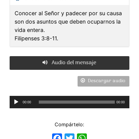
Conocer al Señor y padecer por su causa
son dos asuntos que deben ocuparnos la
vida entera.
Filipenses 3:8-11.
Audio del mensaje
Descargar audio
Reproductor
00:00
00:00
de
Audio
Compártelo:
Facebook
Twitter
WhatsApp