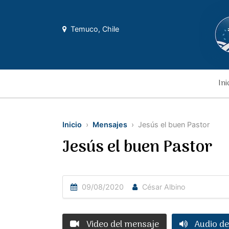
Temuco, Chile
Ini
Inicio
›
Mensajes
› Jesús el buen Pastor
Jesús el buen Pastor
09/08/2020
César Albino
Video del mensaje
Audio de