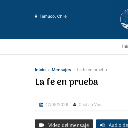
Temuco, Chile
Ini
Inicio
›
Mensajes
› La fe en prueba
La fe en prueba
17/05/2026
Cristian Vera
Video del mensaje
Audio de