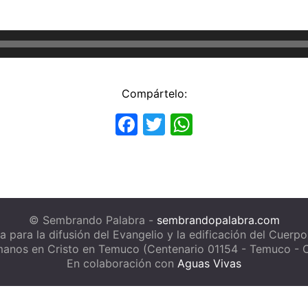
Compártelo:
Facebook
Twitter
WhatsApp
© Sembrando Palabra -
sembrandopalabra.com
a para la difusión del Evangelio y la edificación del Cuerpo
anos en Cristo en Temuco (Centenario 01154 - Temuco - C
En colaboración con
Aguas Vivas