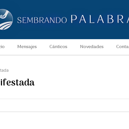
cio
Mensajes
Cánticos
Novedades
Conta
stada
nifestada