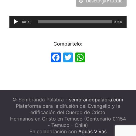
Descargar audio
Reproductor
00:00
00:00
de
Audio
Compártelo:
Facebook
Twitter
WhatsApp
© Sembrando Palabra -
sembrandopalabra.com
Plataforma para la difusión del Evangelio y la
edificación del Cuerpo de Cristo
Hermanos en Cristo en Temuco (Centenario 01154
- Temuco - Chile)
En colaboración con
Aguas Vivas