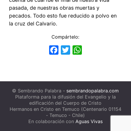
pasada, de nuestras obras muertas y
pecados. Todo esto fue reducido a polvo en
la cruz del Calvario.
Compártelo:
Facebook
Twitter
WhatsApp
© Sembrando Palabra -
sembrandopalabra.com
Plataforma para la difusión del Evangelio y la
edificación del Cuerpo de Cristo
Hermanos en Cristo en Temuco (Centenario 01154
- Temuco - Chile)
En colaboración con
Aguas Vivas