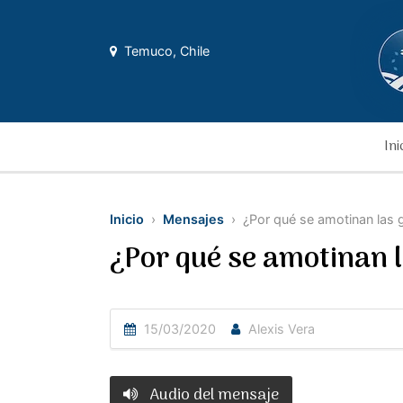
Temuco, Chile
Ini
Inicio
›
Mensajes
› ¿Por qué se amotinan las 
¿Por qué se amotinan 
15/03/2020
Alexis Vera
Audio del mensaje