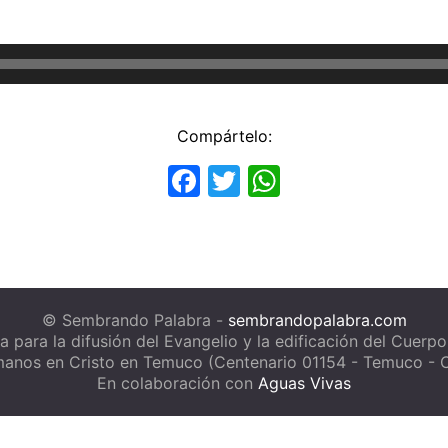
Compártelo:
Facebook
Twitter
WhatsApp
© Sembrando Palabra -
sembrandopalabra.com
a para la difusión del Evangelio y la edificación del Cuerpo
anos en Cristo en Temuco (Centenario 01154 - Temuco - C
En colaboración con
Aguas Vivas