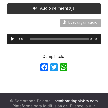
Audio del mensaje
Descargar audio
Reproductor
00:00
00:00
de
Audio
Compártelo:
Facebook
Twitter
WhatsApp
© Sembrando Palabra -
sembrandopalabra.com
Plataforma para la difusión del Evangelio y la