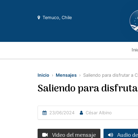
Temuco, Chile
Ini
Inicio
›
Mensajes
› Saliendo para disfrutar a C
Saliendo para disfruta
23/06/2024
César Albino
Video del mensaje
Audio de