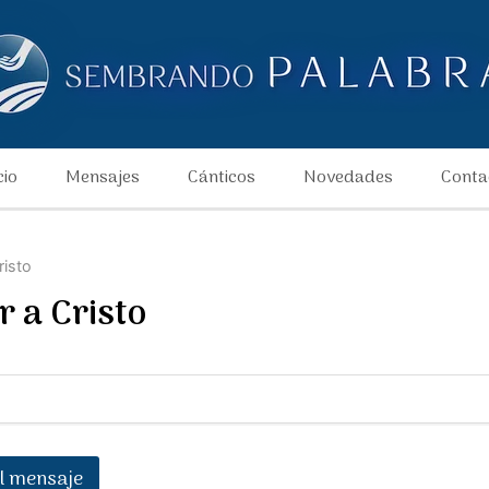
cio
Mensajes
Cánticos
Novedades
Conta
risto
r a Cristo
l mensaje