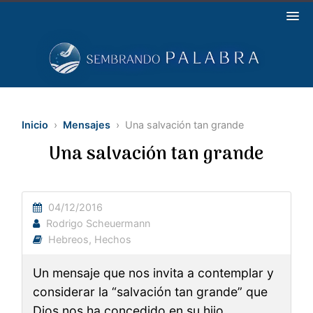
Inicio
›
Mensajes
› Una salvación tan grande
Una salvación tan grande
04/12/2016
Rodrigo Scheuermann
Hebreos
,
Hechos
Un mensaje que nos invita a contemplar y
considerar la “salvación tan grande” que
Dios nos ha concedido en su hijo