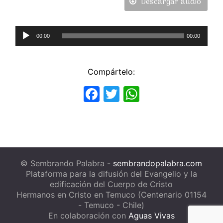
Descargar audio
Reproductor
00:00
00:00
de
Audio
Compártelo:
Facebook
Twitter
WhatsApp
© Sembrando Palabra -
sembrandopalabra.com
Plataforma para la difusión del Evangelio y la
edificación del Cuerpo de Cristo
Hermanos en Cristo en Temuco (Centenario 01154
- Temuco - Chile)
En colaboración con
Aguas Vivas