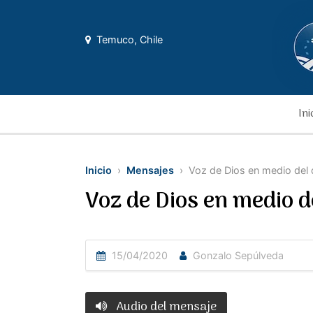
Temuco, Chile
Ini
Inicio
›
Mensajes
› Voz de Dios en medio del 
Voz de Dios en medio d
15/04/2020
Gonzalo Sepúlveda
Audio del mensaje