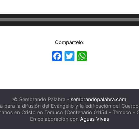
Compártelo:
Facebook
Twitter
WhatsApp
© Sembrando Palabra -
sembrandopalabra.com
a para la difusión del Evangelio y la edificación del Cuerpo
anos en Cristo en Temuco (Centenario 01154 - Temuco - C
En colaboración con
Aguas Vivas