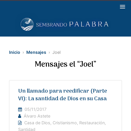
Inicio
›
Mensajes
› Joel
Mensajes el “Joel”
Un llamado para reedificar (Parte
VI): La santidad de Dios en su Casa
05/11/2017
Álvaro Astete
Casa de Dios
,
Cristianismo
,
Restauración
,
Santidad