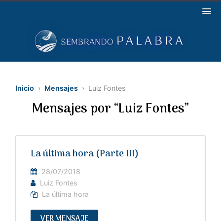
Inicio
›
Mensajes
› Luiz Fontes
Mensajes por “Luiz Fontes”
La última hora (Parte III)
28/07/2018
Luiz Fontes
La última hora
VER MENSAJE