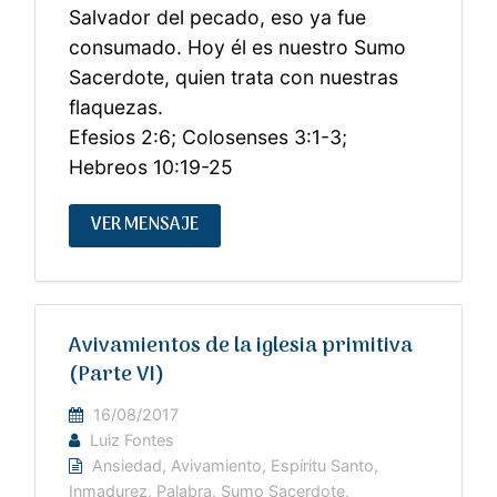
Salvador del pecado, eso ya fue
consumado. Hoy él es nuestro Sumo
Sacerdote, quien trata con nuestras
flaquezas.
Efesios 2:6; Colosenses 3:1-3;
Hebreos 10:19-25
VER MENSAJE
Avivamientos de la iglesia primitiva
(Parte VI)
16/08/2017
Luiz Fontes
Ansiedad
,
Avivamiento
,
Espíritu Santo
,
Inmadurez
,
Palabra
,
Sumo Sacerdote
,