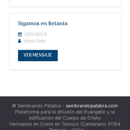
Sigamos en Betania
23/11/2025
Víctor Soliz
VER MENSAJE
© Sembrando Palabra -
sembrandopalabra.com
Plataforma para la difusión del Evangelio y la
edificación del Cuerpo de Cristo
Hermanos en Cristo en Temuco (Centenario 01154
- Temuco - Chile)