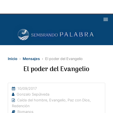
Inicio
›
Mensajes
› El poder del Evangelio
El poder del Evangelio
10/09/2017
Gonzalo Sepúlveda
Caída del hombre
,
Evangelio
,
Paz con Dios
,
Redención
Romanos