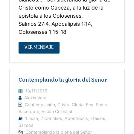
Cristo como Cabeza, a la luz de la
epístola a los Colosenses.
Salmos 27:4, Apocalipsis 1:14,
Colosenses 1:15-18
VER MENSAJE
Contemplando la gloria del Señor
13/11/2016
Alexis Vera
Contemplación
,
Cristo
,
Gloria
,
Rey
,
Sumo
Sacerdote
,
Visión Celestial
1 Juan
,
2 Corintios
,
Apocalipsis
,
Efesios
,
Salmos
Contemplando la gloria del Señor