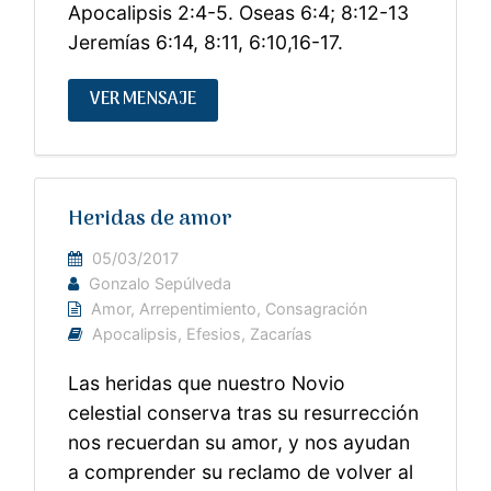
Apocalipsis 2:4-5. Oseas 6:4; 8:12-13
Jeremías 6:14, 8:11, 6:10,16-17.
VER MENSAJE
Heridas de amor
05/03/2017
Gonzalo Sepúlveda
Amor
,
Arrepentimiento
,
Consagración
Apocalipsis
,
Efesios
,
Zacarías
Las heridas que nuestro Novio
celestial conserva tras su resurrección
nos recuerdan su amor, y nos ayudan
a comprender su reclamo de volver al