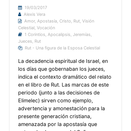
19/03/2017
Alexis Vera
Amor
,
Apostasía
,
Cristo
,
Rut
,
Visión
Celestial
,
Vocación
1 Corintios
,
Apocalipsis
,
Jeremías
,
Jueces
,
Rut
Rut - Una figura de la Esposa Celestial
La decadencia espiritual de Israel, en
los días que gobernaban los jueces,
indica el contexto dramático del relato
en el libro de Rut. Las marcas de este
periodo (junto a las decisiones de
Elimelec) sirven como ejemplo,
advertencia y amonestación para la
presente generación cristiana,
amenazada por la apostasía que