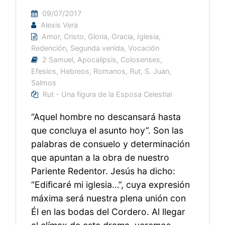
09/07/2017
Alexis Vera
Amor
,
Cristo
,
Gloria
,
Gracia
,
Iglesia
,
Redención
,
Segunda venida
,
Vocación
2 Samuel
,
Apocalipsis
,
Colosenses
,
Efesios
,
Hebreos
,
Romanos
,
Rut
,
S. Juan
,
Salmos
Rut - Una figura de la Esposa Celestial
“Aquel hombre no descansará hasta
que concluya el asunto hoy”. Son las
palabras de consuelo y determinación
que apuntan a la obra de nuestro
Pariente Redentor. Jesús ha dicho:
“Edificaré mi iglesia…”, cuya expresión
máxima será nuestra plena unión con
Él en las bodas del Cordero. Al llegar