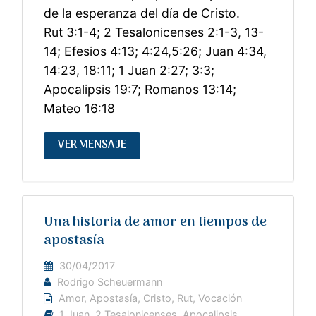
de la esperanza del día de Cristo.
Rut 3:1-4; 2 Tesalonicenses 2:1-3, 13-
14; Efesios 4:13; 4:24,5:26; Juan 4:34,
14:23, 18:11; 1 Juan 2:27; 3:3;
Apocalipsis 19:7; Romanos 13:14;
Mateo 16:18
VER MENSAJE
Una historia de amor en tiempos de
apostasía
30/04/2017
Rodrigo Scheuermann
Amor
,
Apostasía
,
Cristo
,
Rut
,
Vocación
1 Juan
,
2 Tesalonicenses
,
Apocalipsis
,