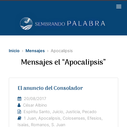
Inicio
›
Mensajes
› Apocalipsis
Mensajes el “Apocalipsis”
El anuncio del Consolador
20/08/2017
César Albino
Espíritu Santo
,
Juicio
,
Justicia
,
Pecado
1 Juan
,
Apocalipsis
,
Colosenses
,
Efesios
,
Isaías
,
Romanos
,
S. Juan