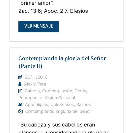
“primer amor”.
Zac. 13:6; Apoc. 2:7. Efesios
VER MENSAJE
Contemplando la gloria del Señor
(Parte II)
20/11/2016
Alexis Vera
Cabeza
,
Contemplación
,
Gloria
,
Primogénito
,
Visión Celestial
Apocalipsis
,
Colosenses
,
Salmos
Contemplando la gloria del Señor
“Su cabeza y sus cabellos eran
blancos…”. Considerando la gloria de