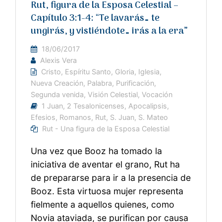
Rut, figura de la Esposa Celestial –
Capítulo 3:1-4: “Te lavarás… te
ungirás, y vistiéndote… irás a la era”
18/06/2017
Alexis Vera
Cristo
,
Espíritu Santo
,
Gloria
,
Iglesia
,
Nueva Creación
,
Palabra
,
Purificación
,
Segunda venida
,
Visión Celestial
,
Vocación
1 Juan
,
2 Tesalonicenses
,
Apocalipsis
,
Efesios
,
Romanos
,
Rut
,
S. Juan
,
S. Mateo
Rut - Una figura de la Esposa Celestial
Una vez que Booz ha tomado la
iniciativa de aventar el grano, Rut ha
de prepararse para ir a la presencia de
Booz. Esta virtuosa mujer representa
fielmente a aquellos quienes, como
Novia ataviada, se purifican por causa