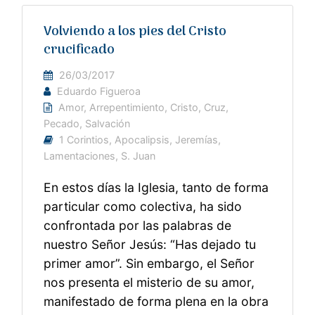
Volviendo a los pies del Cristo
crucificado
26/03/2017
Eduardo Figueroa
Amor
,
Arrepentimiento
,
Cristo
,
Cruz
,
Pecado
,
Salvación
1 Corintios
,
Apocalipsis
,
Jeremías
,
Lamentaciones
,
S. Juan
En estos días la Iglesia, tanto de forma
particular como colectiva, ha sido
confrontada por las palabras de
nuestro Señor Jesús: “Has dejado tu
primer amor”. Sin embargo, el Señor
nos presenta el misterio de su amor,
manifestado de forma plena en la obra